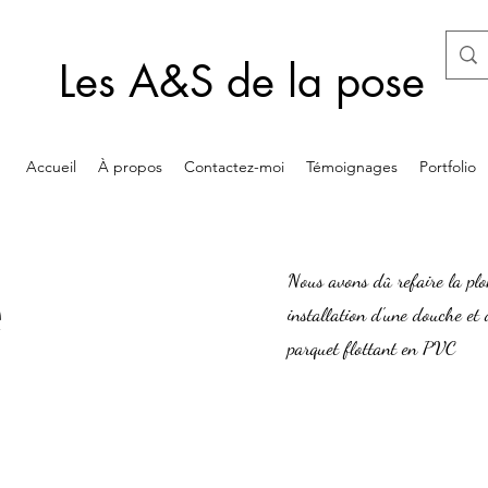
Les A&S de la pose
Accueil
À propos
Contactez-moi
Témoignages
Portfolio
e
Nous avons dû refaire la plom
installation d'une douche et 
parquet flottant en PVC