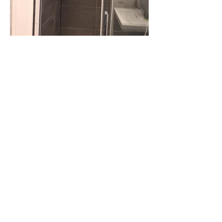
Les A&S de la pose
Numéro téléphone:
+33(0)763786241
Mail:
lesasdelapose@gmail.com